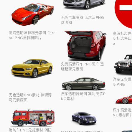
无色汽车底图 沃尔沃PNG
透明图
高清透明法拉利元素图 Ferr
高清标志停
ari PNG法拉利图片
明标志停止元
p
免费高清汽车PNG图片 透
明起亚元素图
汽车无背景
明PNG
汽车透明背景图 宾利高清P
无色透明PNG素材 福特野
NG素材
马元素底图
汽车高清透
NG素材图
消防车PNG免抠素材 消防