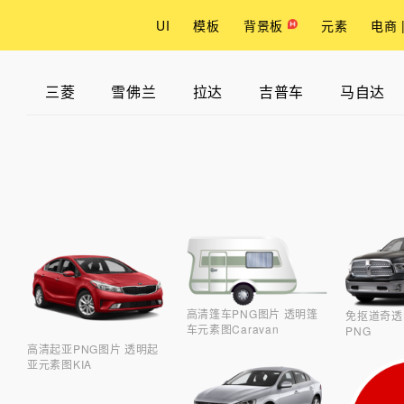
UI
模板
背景板
元素
电商 
三菱
雪佛兰
拉达
吉普车
马自达
高清篷车PNG图片 透明篷
免抠道奇透
车元素图Caravan
PNG
高清起亚PNG图片 透明起
亚元素图KIA