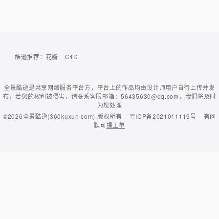
酷逊推荐：
花瓣
C4D
全景酷逊是共享网络服务平台方，平台上的作品均由设计师用户自行上传并发
布，若您的权利被侵害，请联系客服邮箱：56435630@qq.com，我们将及时
为您处理
©2026
全景酷逊(360kuxun.com)
版权所有
粤ICP备2021011119号
有问
题可
提工单