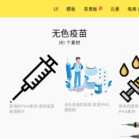
UI
模板
背景板
元素
电商 
无色疫苗
(8) 个素材
无色其他的底图 疫苗PNG
其他的PNG素材 透明疫苗
其他的透明
透明图
高清图片
PNG素材