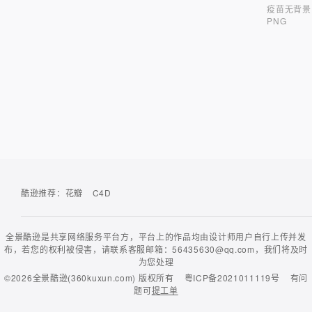
疫苗无背景
PNG
酷逊推荐：
花瓣
C4D
全景酷逊是共享网络服务平台方，平台上的作品均由设计师用户自行上传并发
布，若您的权利被侵害，请联系客服邮箱：56435630@qq.com，我们将及时
为您处理
©2026
全景酷逊(360kuxun.com)
版权所有
粤ICP备2021011119号
有问
题可
提工单