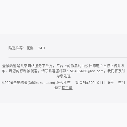
酷逊推荐：
花瓣
C4D
全景酷逊是共享网络服务平台方，平台上的作品均由设计师用户自行上传并发
布，若您的权利被侵害，请联系客服邮箱：56435630@qq.com，我们将及时
为您处理
©2026
全景酷逊(360kuxun.com)
版权所有
粤ICP备2021011119号
有问
题可
提工单