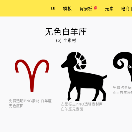
UI
模板
背景板
元素
电商 
无色白羊座
(5) 个素材
免费占星标
ries白羊
免费透明PNG素材 白羊座
占星标志PNG透明素材库
无色底图
白羊座元素图