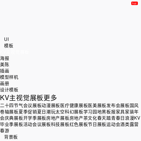
UI
模板
KV主视觉展板
海报
美陈
插画
模型样机
画册
设计模板
KV主视觉展板
更多
二十四节气
会议展板
动漫展板
医疗健康展板
医美展板
发布会展板
国风
卷轴展板
夏季促销
夏日潮玩
太空科幻展板
学习园地黑板报
家具家装
年
会庆典展板
开学季展板
房地产展板
房地产茶文化
春天踏青
春日浪漫KV
毕业季展板
活动会议展板
科技展板
红色展板
节日展板
运动会
酒类
露营
春游
背景板