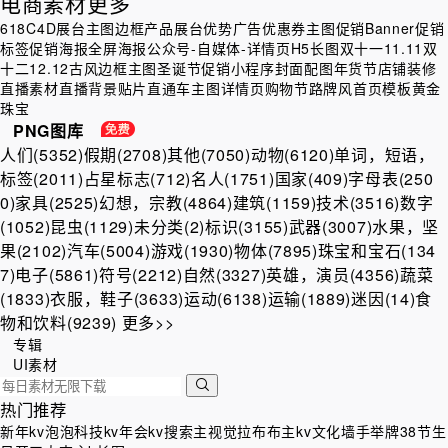
电商素材
更多
618
C4D展台
主图边框
产品展台
优势广告
优惠券主图
促销Banner
促销
标签
促销海报
全屏海报
公众号-自媒体-详情页H5长图
双十一11.11
双
十二12.12
古风边框主图
圣诞节促销
小程序封面配图
年货节
店铺装修
直播素材
直播背景贴片
直通车主图
详情页
购物节
路牌风
首页模板
黄金
珠宝
PNG图库
人们(5352)
假期(2708)
其他(7050)
动物(6120)
单词，短语，
标签(2011)
占星标志(712)
名人(1751)
国家(409)
字母表(250
0)
家具(2525)
幻想，宗教(4864)
建筑(1159)
技术(3516)
数字
(1052)
昆虫(1129)
未分类(2)
标识(3155)
武器(3007)
水果，坚
果(2102)
汽车(5004)
游戏(1930)
物体(7895)
珠宝和宝石(134
7)
电子(5861)
符号(2212)
自然(3327)
英雄，演员(4356)
蔬菜
(1833)
衣服，鞋子(3633)
运动(6138)
运输(1889)
迷因(14)
食
物和饮料(9239)
更多>>
专辑
UI素材
热门推荐
新年kv
泡泡
科技kv
年会kv
搜索
主视觉
拉布布
主kv
文化墙
手举牌
38节
生