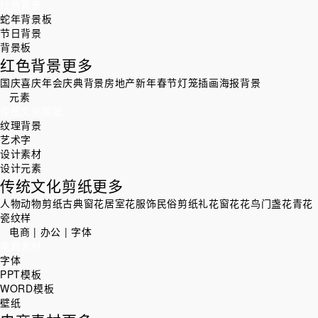
红色背景
蛇年背景板
节日背景
背景板
红色背景
更多
国庆喜庆
年会庆典背景
房地产
新年春节灯笼插画海报背景
元素
传统文化剪纸
纹理背景
艺术字
设计素材
设计元素
传统文化剪纸
更多
人物
动物剪纸
古典窗花
居室花
服饰
民俗剪纸
礼花
窗花
花鸟
门盏花
青花
瓷纹样
电商 | 办公 | 字体
电商素材
字体
PPT模板
WORD模板
壁纸