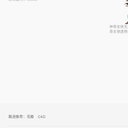
神奇女侠无
奇女侠透明
酷逊推荐：
花瓣
C4D