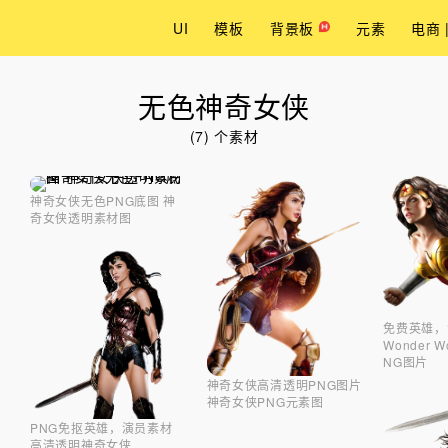
UI
模板
背景板
元素
电商 
无色神奇女侠
(7) 个素材
神奇女侠无色PNG底图 神
奇女侠透明素材图
免费英雄，
Wonder 
NG图片
神奇女侠高清透明PNG图片
神奇女侠PNG元素图
PNG免抠英雄，演员素材
高清透明神奇女侠