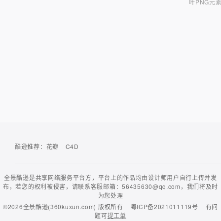
叶PNG元
酷逊推荐：
花瓣
C4D
全景酷逊是共享网络服务平台方，平台上的作品均由设计师用户自行上传并发
布，若您的权利被侵害，请联系客服邮箱：56435630@qq.com，我们将及时
为您处理
©2026
全景酷逊(360kuxun.com)
版权所有
粤ICP备2021011119号
有问
题可
提工单