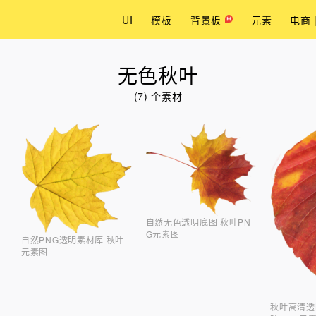
UI
模板
背景板
元素
电商 
无色秋叶
(7) 个素材
自然无色透明底图 秋叶PN
G元素图
自然PNG透明素材库 秋叶
元素图
秋叶高清透