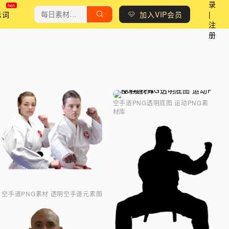
录
示词
加入VIP会员
|
注
册
空手道PNG透明底图 运动PNG素
材库
空手道PNG素材 透明空手道元素图