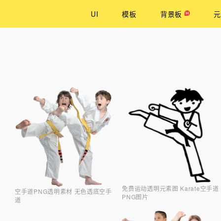
UI
模板
背景板
元
免费运动透明元素图 Karate空手道
空手道PNG透明素材 无色透底空手
PNG图片
道