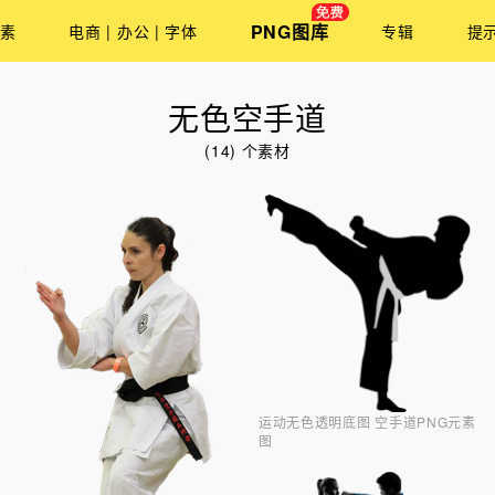
PNG图库
素
电商 | 办公 | 字体
专辑
提
无色空手道
(14) 个素材
运动无色透明底图 空手道PNG元素
图