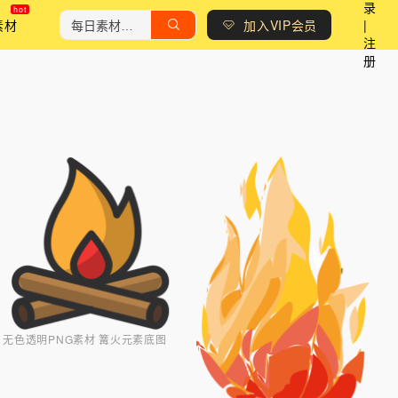
录
素材
加入VIP会员
|
注
册
无色透明PNG素材 篝火元素底图