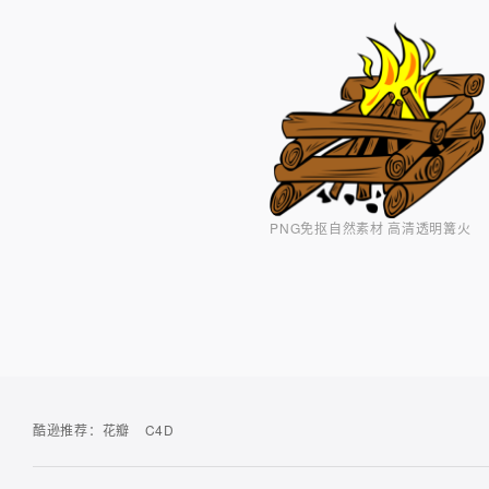
PNG免抠自然素材 高清透明篝火
酷逊推荐：
花瓣
C4D