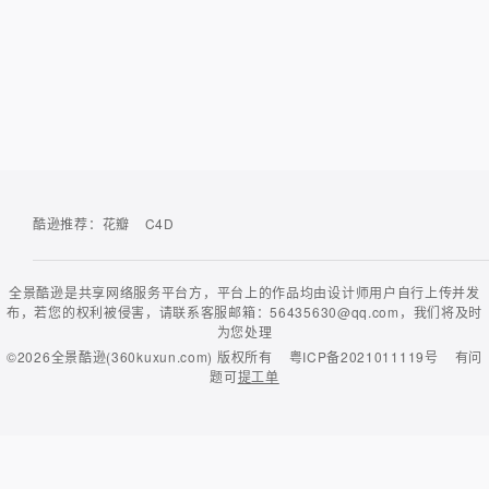
酷逊推荐：
花瓣
C4D
全景酷逊是共享网络服务平台方，平台上的作品均由设计师用户自行上传并发
布，若您的权利被侵害，请联系客服邮箱：56435630@qq.com，我们将及时
为您处理
©2026
全景酷逊(360kuxun.com)
版权所有
粤ICP备2021011119号
有问
题可
提工单