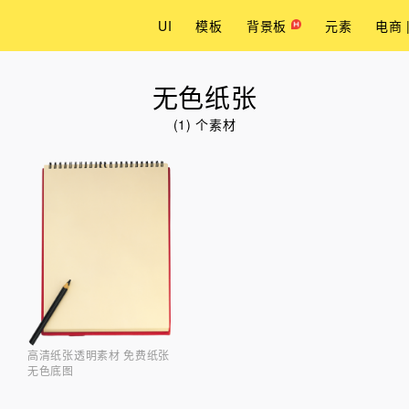
UI
模板
背景板
元素
电商 
无色纸张
(1) 个素材
高清纸张透明素材 免费纸张
无色底图