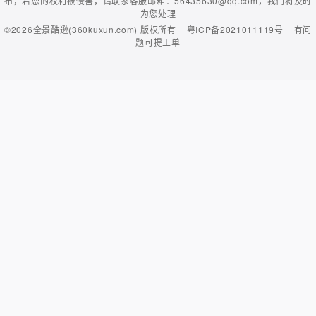
布，若您的权利被侵害，请联系客服邮箱：56435630@qq.com，我们将及时
为您处理
©2026
全景酷逊(360kuxun.com)
版权所有
粤ICP备2021011119号
有问
题可
提工单