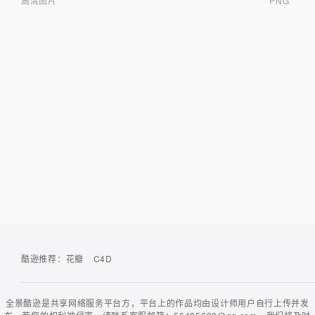
高清图片
PNG
酷逊推荐：
花瓣
C4D
全景酷逊是共享网络服务平台方，平台上的作品均由设计师用户自行上传并发