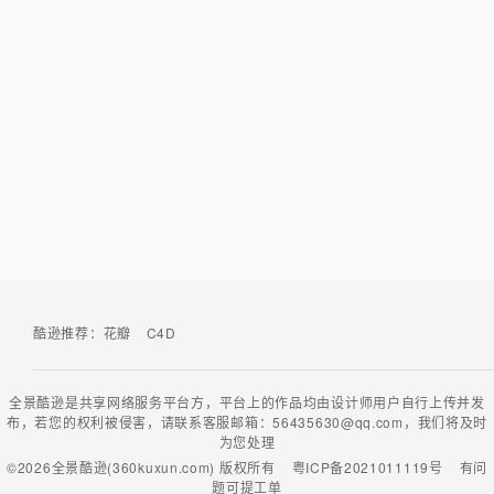
酷逊推荐：
花瓣
C4D
全景酷逊是共享网络服务平台方，平台上的作品均由设计师用户自行上传并发
布，若您的权利被侵害，请联系客服邮箱：56435630@qq.com，我们将及时
为您处理
©2026
全景酷逊(360kuxun.com)
版权所有
粤ICP备2021011119号
有问
题可
提工单