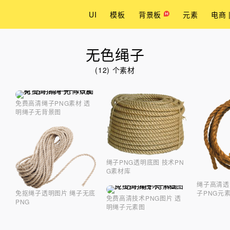
UI
模板
背景板
元素
电商 
无色绳子
(12) 个素材
免费高清绳子PNG素材 透
明绳子无背景图
绳子PNG透明底图 技术PN
G素材库
绳子高清透
免抠绳子透明图片 绳子无底
子PNG元
免费高清技术PNG图片 透
PNG
明绳子元素图