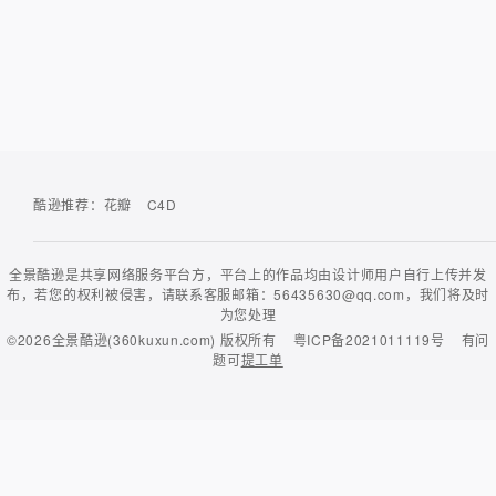
酷逊推荐：
花瓣
C4D
全景酷逊是共享网络服务平台方，平台上的作品均由设计师用户自行上传并发
布，若您的权利被侵害，请联系客服邮箱：56435630@qq.com，我们将及时
为您处理
©2026
全景酷逊(360kuxun.com)
版权所有
粤ICP备2021011119号
有问
题可
提工单