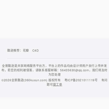
酷逊推荐：
花瓣
C4D
全景酷逊是共享网络服务平台方，平台上的作品均由设计师用户自行上传并发
布，若您的权利被侵害，请联系客服邮箱：56435630@qq.com，我们将及时
为您处理
©2026
全景酷逊(360kuxun.com)
版权所有
粤ICP备2021011119号
有问
题可
提工单