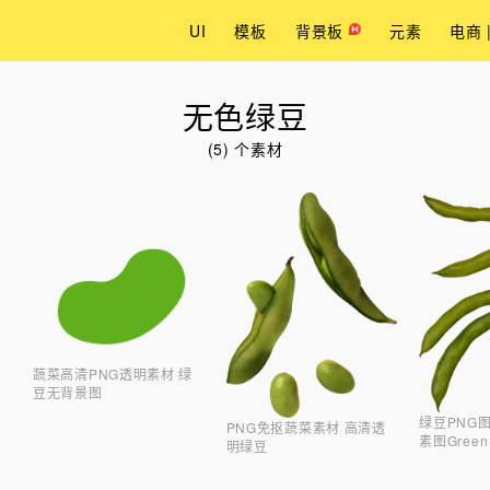
UI
模板
背景板
元素
电商 
无色绿豆
(5) 个素材
蔬菜高清PNG透明素材 绿
豆无背景图
绿豆PNG
PNG免抠蔬菜素材 高清透
素图Green
明绿豆