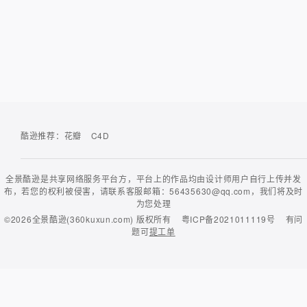
酷逊推荐：
花瓣
C4D
全景酷逊是共享网络服务平台方，平台上的作品均由设计师用户自行上传并发
布，若您的权利被侵害，请联系客服邮箱：56435630@qq.com，我们将及时
为您处理
©2026
全景酷逊(360kuxun.com)
版权所有
粤ICP备2021011119号
有问
题可
提工单