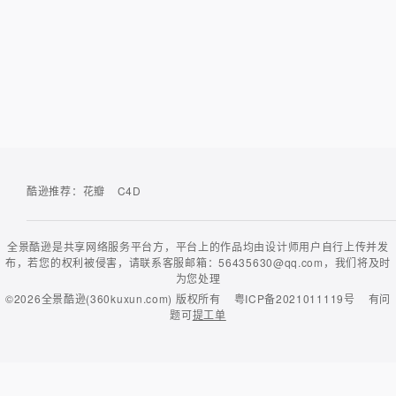
酷逊推荐：
花瓣
C4D
全景酷逊是共享网络服务平台方，平台上的作品均由设计师用户自行上传并发
布，若您的权利被侵害，请联系客服邮箱：56435630@qq.com，我们将及时
为您处理
©2026
全景酷逊(360kuxun.com)
版权所有
粤ICP备2021011119号
有问
题可
提工单