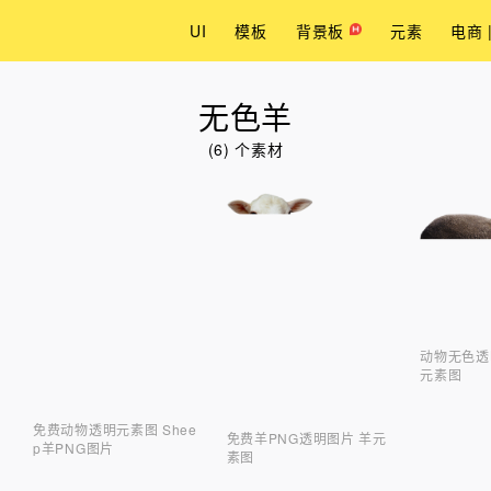
UI
模板
背景板
元素
电商 
无色羊
(6) 个素材
动物无色透
元素图
免费动物透明元素图 Shee
免费羊PNG透明图片 羊元
p羊PNG图片
素图