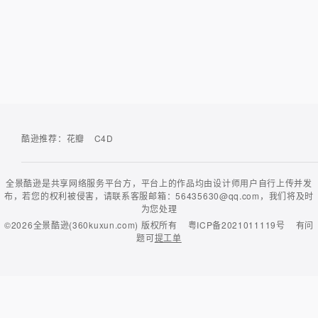
酷逊推荐：
花瓣
C4D
全景酷逊是共享网络服务平台方，平台上的作品均由设计师用户自行上传并发
布，若您的权利被侵害，请联系客服邮箱：56435630@qq.com，我们将及时
为您处理
©2026
全景酷逊(360kuxun.com)
版权所有
粤ICP备2021011119号
有问
题可
提工单