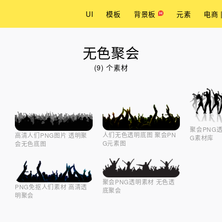
UI
模板
背景板
元素
电商 
无色聚会
(9) 个素材
聚会PNG
人们无色透明底图 聚会PN
高清人们PNG图片 透明聚
G素材库
G元素图
会无色底图
聚会PNG透明素材 无色透
PNG免抠人们素材 高清透
底聚会
明聚会