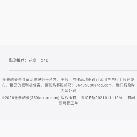
酷逊推荐：
花瓣
C4D
全景酷逊是共享网络服务平台方，平台上的作品均由设计师用户自行上传并发
布，若您的权利被侵害，请联系客服邮箱：56435630@qq.com，我们将及时
为您处理
©2026
全景酷逊(360kuxun.com)
版权所有
粤ICP备2021011119号
有问
题可
提工单