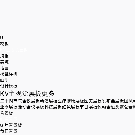
UI
模板
KV主视觉展板
海报
美陈
插画
模型样机
画册
设计模板
KV主视觉展板
更多
二十四节气
会议展板
动漫展板
医疗健康展板
医美展板
发布会展板
国风
业季展板
活动会议展板
科技展板
红色展板
节日展板
运动会
酒类
露营春
背景板
红色背景
蛇年背景板
节日背景