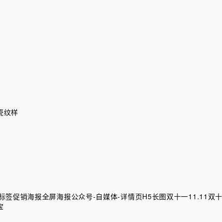
瓷纹样
标签
促销海报
全屏海报
公众号-自媒体-详情页H5长图
双十一11.11
双十
宝