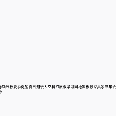
卷轴展板
夏季促销
夏日潮玩
太空科幻展板
学习园地黑板报
家具家装
年
游