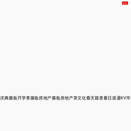
会庆典展板
开学季展板
房地产展板
房地产茶文化
春天踏青
春日浪漫KV
毕