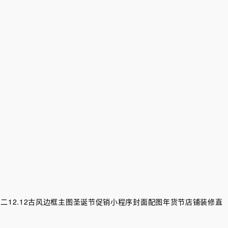
二12.12
古风边框主图
圣诞节促销
小程序封面配图
年货节
店铺装修
直