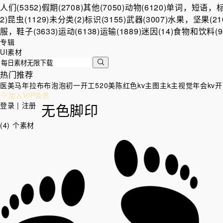
人们(5352)
假期(2708)
其他(7050)
动物(6120)
单词，短语，标签
2)
昆虫(1129)
未分类(2)
标识(3155)
武器(3007)
水果，坚果(210
服，鞋子(3633)
运动(6138)
运输(1889)
迷因(14)
食物和饮料(92
专辑
UI素材
热门推荐
医美
马年
拉布布
泡泡
初一
开工
520美陈
红色kv
主图
主k
主视觉
年会kv
开
加入VIP会员
登录 | 注册
无色脚印
(4) 个素材