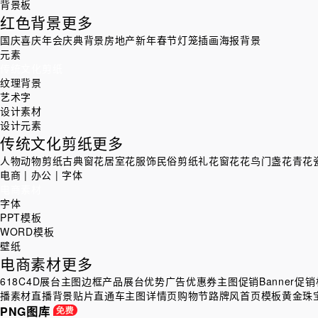
背景板
红色背景
更多
国庆喜庆
年会庆典背景
房地产
新年春节灯笼插画海报背景
元素
传统文化剪纸
纹理背景
艺术字
设计素材
设计元素
传统文化剪纸
更多
人物
动物剪纸
古典窗花
居室花
服饰
民俗剪纸
礼花
窗花
花鸟
门盏花
青花
电商 | 办公 | 字体
电商素材
字体
PPT模板
WORD模板
壁纸
电商素材
更多
618
C4D展台
主图边框
产品展台
优势广告
优惠券主图
促销Banner
促销
播素材
直播背景贴片
直通车主图
详情页
购物节
路牌风
首页模板
黄金珠
PNG图库