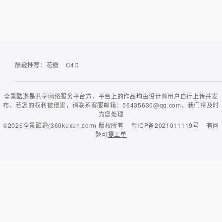
酷逊推荐：
花瓣
C4D
全景酷逊是共享网络服务平台方，平台上的作品均由设计师用户自行上传并发
布，若您的权利被侵害，请联系客服邮箱：56435630@qq.com，我们将及时
为您处理
©2026
全景酷逊(360kuxun.com)
版权所有
粤ICP备2021011119号
有问
题可
提工单