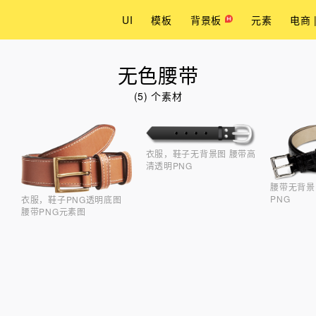
UI
模板
背景板
元素
电商 
无色腰带
(5) 个素材
衣服，鞋子无背景图 腰带高
清透明PNG
腰带无背景
PNG
衣服，鞋子PNG透明底图
腰带PNG元素图