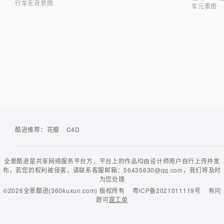
行车无背景图
车元素图
酷逊推荐：
花瓣
C4D
全景酷逊是共享网络服务平台方，平台上的作品均由设计师用户自行上传并发
布，若您的权利被侵害，请联系客服邮箱：56435630@qq.com，我们将及时
为您处理
©2026
全景酷逊(360kuxun.com)
版权所有
粤ICP备2021011119号
有问
题可
提工单