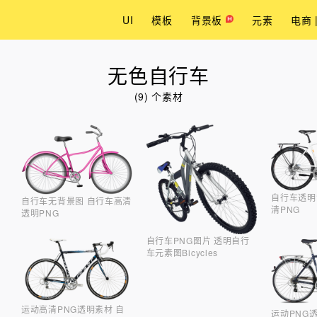
UI
模板
背景板
元素
电商 
无色自行车
(9) 个素材
自行车透明
自行车无背景图 自行车高清
清PNG
透明PNG
自行车PNG图片 透明自行
车元素图Bicycles
运动高清PNG透明素材 自
运动PNG