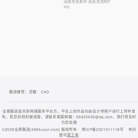
运输免抠素材 船高清透明P
NG
酷逊推荐：
花瓣
C4D
全景酷逊是共享网络服务平台方，平台上的作品均由设计师用户自行上传并发
布，若您的权利被侵害，请联系客服邮箱：56435630@qq.com，我们将及时
为您处理
©2026
全景酷逊(360kuxun.com)
版权所有
粤ICP备2021011119号
有问
题可
提工单