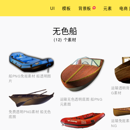
UI
模板
背景板
元素
电商 
无色船
(12) 个素材
船PNG免抠素材 船透明图
片
运输透明背
G素材
运输无色透明底图 船PNG
元素图
免费透明PNG素材 船无色
底图
运输免抠素
NG