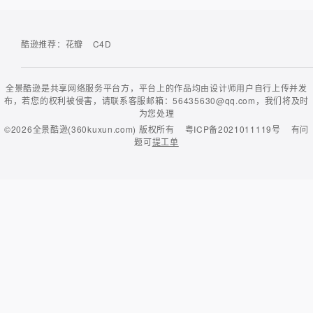
酷逊推荐：
花瓣
C4D
全景酷逊是共享网络服务平台方，平台上的作品均由设计师用户自行上传并发
布，若您的权利被侵害，请联系客服邮箱：56435630@qq.com，我们将及时
为您处理
©2026
全景酷逊(360kuxun.com)
版权所有
粤ICP备2021011119号
有问
题可
提工单