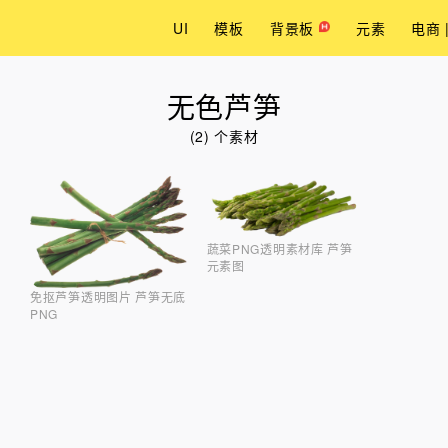
UI
模板
背景板
元素
电商 
无色芦笋
(2) 个素材
蔬菜PNG透明素材库 芦笋
元素图
免抠芦笋透明图片 芦笋无底
PNG