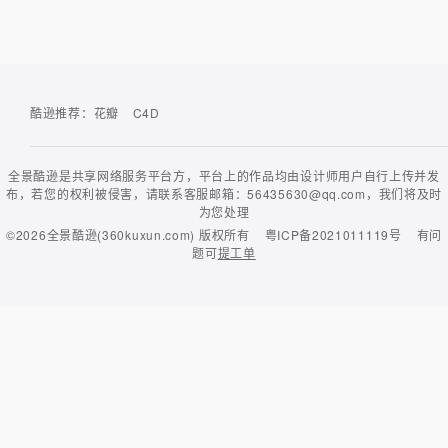
酷逊推荐：
花瓣
C4D
全景酷逊是共享网络服务平台方，平台上的作品均由设计师用户自行上传并发
布，若您的权利被侵害，请联系客服邮箱：56435630@qq.com，我们将及时
为您处理
©2026
全景酷逊(360kuxun.com)
版权所有
粤ICP备2021011119号
有问
题可
提工单