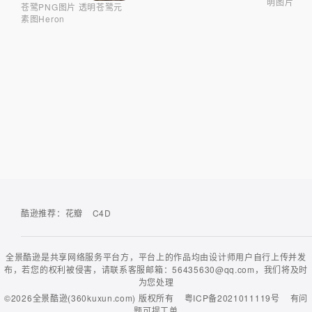
明图片
苍鹭PNG图片 透明苍鹭元
素图Heron
酷逊推荐：
花瓣
C4D
全景酷逊是共享网络服务平台方，平台上的作品均由设计师用户自行上传并发
布，若您的权利被侵害，请联系客服邮箱：56435630@qq.com，我们将及时
为您处理
©2026
全景酷逊(360kuxun.com)
版权所有
粤ICP备2021011119号
有问
题可
提工单