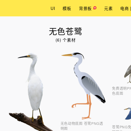
UI
模板
背景板
元素
电商 
无色苍鹭
(6) 个素材
免费透明P
色底图
无色动物底图 苍鹭PNG透
苍鹭PNG
明图