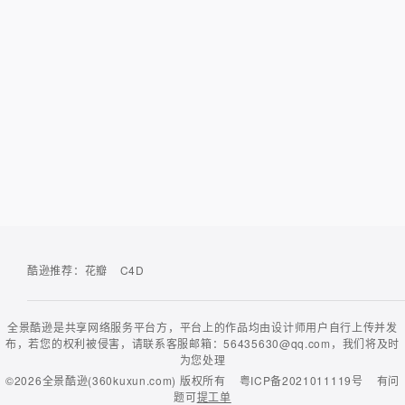
酷逊推荐：
花瓣
C4D
全景酷逊是共享网络服务平台方，平台上的作品均由设计师用户自行上传并发
布，若您的权利被侵害，请联系客服邮箱：56435630@qq.com，我们将及时
为您处理
©2026
全景酷逊(360kuxun.com)
版权所有
粤ICP备2021011119号
有问
题可
提工单