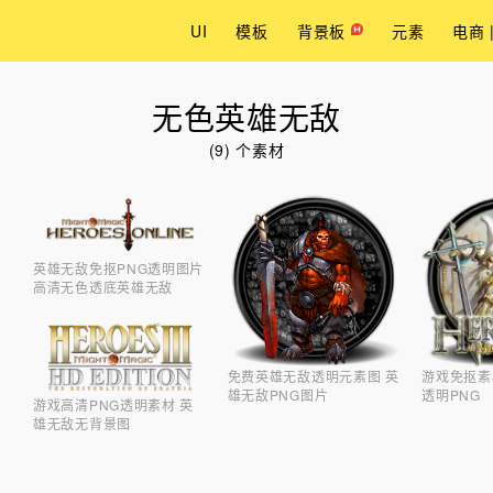
UI
模板
背景板
元素
电商 
无色英雄无敌
(9) 个素材
英雄无敌免抠PNG透明图片
高清无色透底英雄无敌
免费英雄无敌透明元素图 英
游戏免抠素
雄无敌PNG图片
透明PNG
游戏高清PNG透明素材 英
雄无敌无背景图