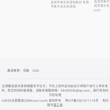
高清苹果手
高清苹果手机透明素材 免费
明苹果手机元
苹果手机无色底图
pple
酷逊推荐：
花瓣
C4D
全景酷逊是共享网络服务平台方，平台上的作品均由设计师用户自行上传并发
布，若您的权利被侵害，请联系客服邮箱：56435630@qq.com，我们将及时
为您处理
©2026
全景酷逊(360kuxun.com)
版权所有
粤ICP备2021011119号
有问
题可
提工单