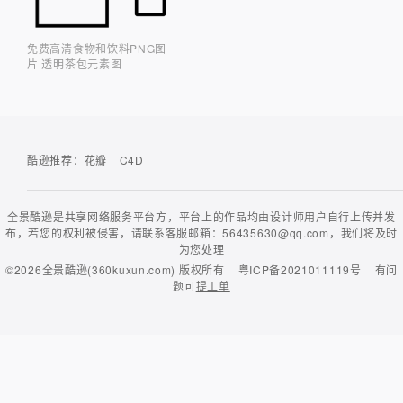
免费高清食物和饮料PNG图
片 透明茶包元素图
酷逊推荐：
花瓣
C4D
全景酷逊是共享网络服务平台方，平台上的作品均由设计师用户自行上传并发
布，若您的权利被侵害，请联系客服邮箱：56435630@qq.com，我们将及时
为您处理
©2026
全景酷逊(360kuxun.com)
版权所有
粤ICP备2021011119号
有问
题可
提工单