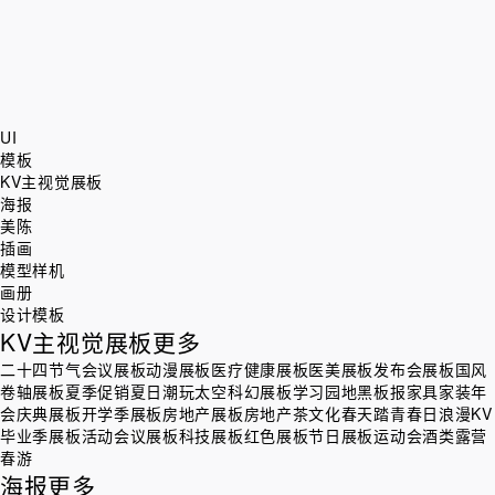
UI
模板
KV主视觉展板
海报
美陈
插画
模型样机
画册
设计模板
KV主视觉展板
更多
二十四节气
会议展板
动漫展板
医疗健康展板
医美展板
发布会展板
国风
卷轴展板
夏季促销
夏日潮玩
太空科幻展板
学习园地黑板报
家具家装
年
会庆典展板
开学季展板
房地产展板
房地产茶文化
春天踏青
春日浪漫KV
毕业季展板
活动会议展板
科技展板
红色展板
节日展板
运动会
酒类
露营
春游
海报
更多