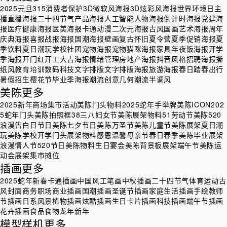
2025元旦
315消费者保护
3D微软风海报
3D炫彩风海报
世界环境日
主
播直播海报
二十四节气
产品海报
人工智能
人物海报
倒计时海报
党建海
报
医疗健康海报
医美海报
卡通动漫二次元海报
古风国画艺术海报
周年
庆典海报
喜报战报海报
国潮海报
壁画
复古怀旧
夏令营
夏季促销海报
夏
季饮料
夏日潮玩
学校社团
宠物海报
宠物猫咪海报
家具
年夜饭海报
开学
季海报
开门红开工大吉海报
情绪管理
房地产海报
抖音风格
招聘海报
撕
纸风
教育培训
数码科技
文字排版
文字排版海报
旅游海报
春日踏春出行
暑假招生
樱花节
毕业季海报
潮流创意几何
潮流半调风
美陈
更多
2025新年商场集市活动美陈门头物料
2025蛇年手举牌美陈ICON
202
5蛇年门头美陈拍照框
38三八妇女节美陈展架物料
51劳动节美陈
520
浪漫告白日节日美陈
七夕节日美陈
万圣节美陈
儿童节美陈展架
夏日潮
玩美陈
学校开学门头展架物料
感恩温馨母亲节
春日春季美陈
毕业展架
浪漫情人节520节日美陈物料
生日宴会美陈背景板展架
端午节美陈
运
动会展架
集市摊位
插画
更多
2025蛇年新春卡通插画
中国风工笔画
中秋插画
二十四节气
体育运动
古
风封面
商务职场商业插画
国潮插画
圣诞节插画
家庭生活插画
手绘
教师
节插画
日系风景
植物插画
炫酷插画
生日卡片插画
科技插画
端午节插画
花卉插画
食品食物
龙年新年
模型样机
更多