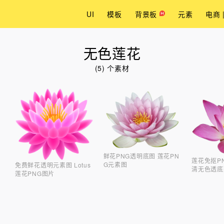
UI
模板
背景板
元素
电商 
无色莲花
(5) 个素材
鲜花PNG透明底图 莲花PN
莲花免抠P
G元素图
免费鲜花透明元素图 Lotus
清无色透底
莲花PNG图片