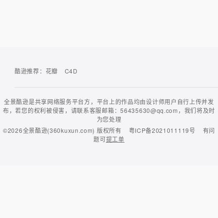
酷逊推荐：
花瓣
C4D
全景酷逊是共享网络服务平台方，平台上的作品均由设计师用户自行上传并发
布，若您的权利被侵害，请联系客服邮箱：56435630@qq.com，我们将及时
为您处理
©2026
全景酷逊(360kuxun.com)
版权所有
粤ICP备2021011119号
有问
题可
提工单