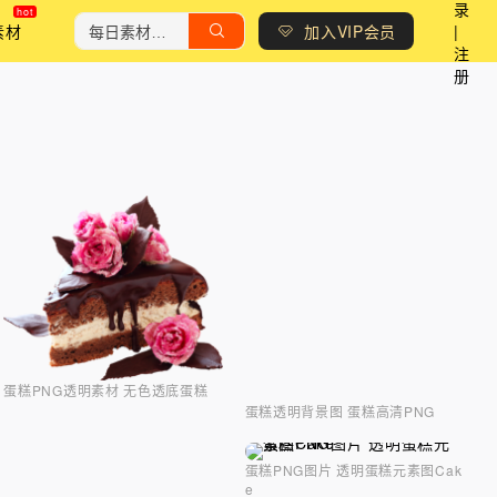
录
素材
加入VIP会员
|
注
册
蛋糕PNG透明素材 无色透底蛋糕
蛋糕透明背景图 蛋糕高清PNG
蛋糕PNG图片 透明蛋糕元素图Cak
e