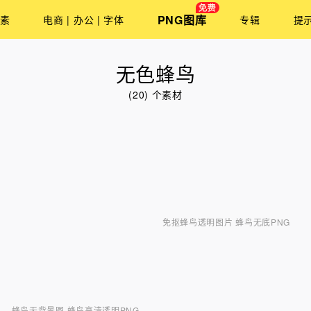
PNG图库
素
电商 | 办公 | 字体
专辑
提
无色蜂鸟
(20) 个素材
免抠蜂鸟透明图片 蜂鸟无底PNG
蜂鸟无背景图 蜂鸟高清透明PNG