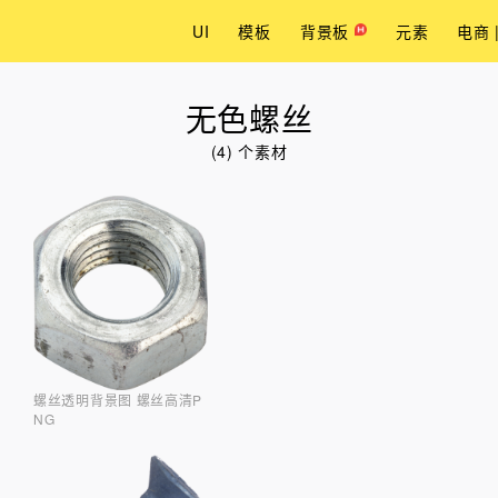
UI
模板
背景板
元素
电商 
无色螺丝
(4) 个素材
螺丝透明背景图 螺丝高清P
NG