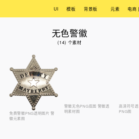
UI
模板
背景板
元素
电商 
无色警徽
(14) 个素材
警徽无色PNG底图 警徽透
高清符号透
明素材图
PNG图
免费警徽PNG透明图片 警
徽元素图