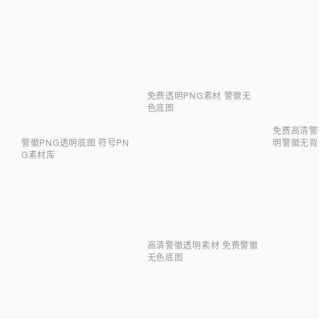
免费透明PNG素材 警徽无
色底图
免费高清警
明警徽无背
警徽PNG透明底图 符号PN
G素材库
高清警徽透明素材 免费警徽
无色底图