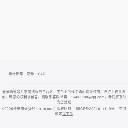
酷逊推荐：
花瓣
C4D
全景酷逊是共享网络服务平台方，平台上的作品均由设计师用户自行上传并发
布，若您的权利被侵害，请联系客服邮箱：56435630@qq.com，我们将及时
为您处理
©2026
全景酷逊(360kuxun.com)
版权所有
粤ICP备2021011119号
有问
题可
提工单