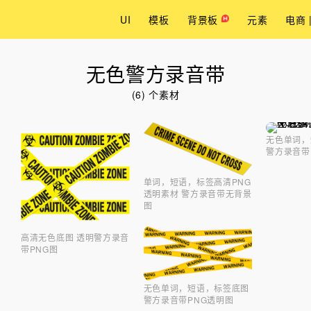
UI
模板
背景板
元素
电商 
无色警方录音带
(6) 个素材
无色单词，
警方录音带
单词，短语，标签高清PNG
透明素材 警方录音带无背景
图
高清无色底图 透明警方录音
带PNG图
无色单词，短语，标签底图
警方录音带PNG透明图