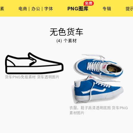
PNG图库
素
电商 | 办公 | 字体
专辑
提
无色货车
(4) 个素材
货车PNG免抠素材 货车透明图片
衣服，鞋子高清透明底图 货车PNG
素材图片