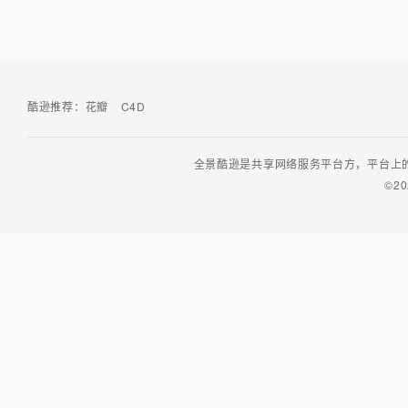
酷逊推荐：
花瓣
C4D
全景酷逊是共享网络服务平台方，平台上的
©20