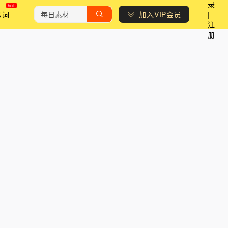
录
示词
加入VIP会员
|
注
册