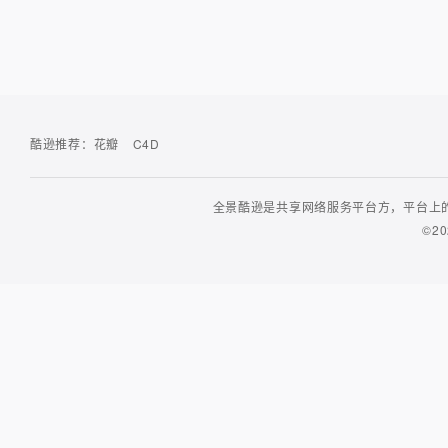
酷逊推荐：
花瓣
C4D
全景酷逊是共享网络服务平台方，平台上的
©20