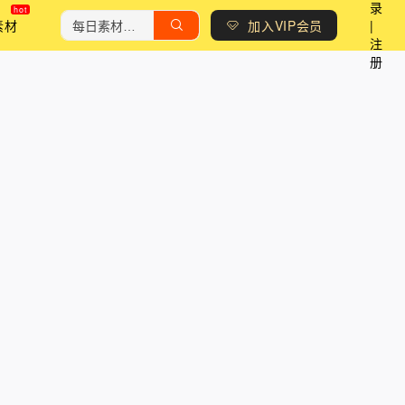
录
素材
加入VIP会员
|
注
册