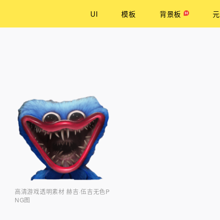
UI
模板
背景板
元
高清游戏透明素材 赫吉·伍吉无色P
NG图