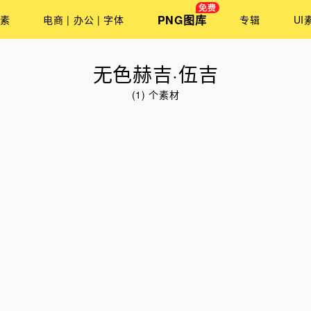
PNG图库
素
电商 | 办公 | 字体
专辑
UI
无色赫吉·伍吉
(1) 个素材