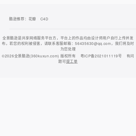
酷逊推荐：
花瓣
C4D
全景酷逊是共享网络服务平台方，平台上的作品均由设计师用户自行上传并发
布，若您的权利被侵害，请联系客服邮箱：56435630@qq.com，我们将及时
为您处理
©2026
全景酷逊(360kuxun.com)
版权所有
粤ICP备2021011119号
有问
题可
提工单