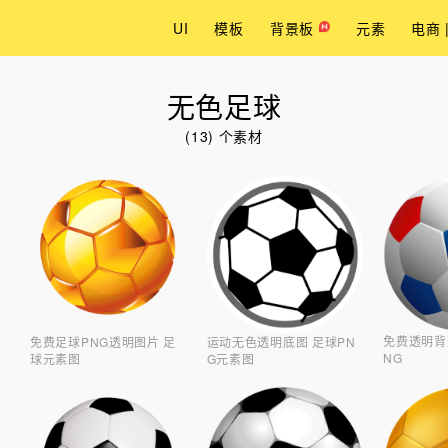
UI
模板
背景板
元素
电商 
无色足球
(13) 个素材
免费透明背
免费足球PNG透明图片 足
运动无色透明底图 足球PN
NG
球元素图
G元素图