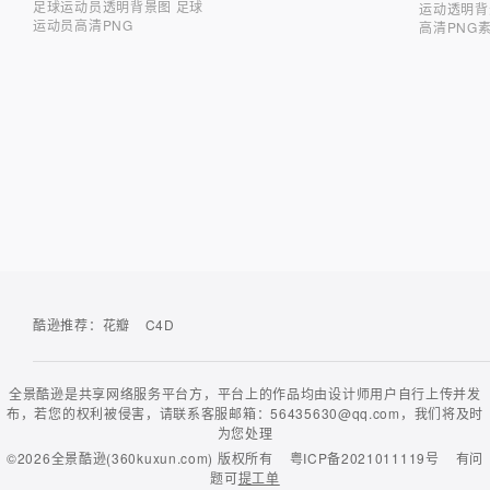
足球运动员透明背景图 足球
运动透明背
运动员高清PNG
高清PNG
酷逊推荐：
花瓣
C4D
全景酷逊是共享网络服务平台方，平台上的作品均由设计师用户自行上传并发
布，若您的权利被侵害，请联系客服邮箱：56435630@qq.com，我们将及时
为您处理
©2026
全景酷逊(360kuxun.com)
版权所有
粤ICP备2021011119号
有问
题可
提工单