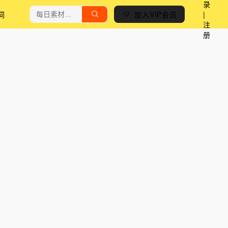
录
词
加入VIP会员
|
注
册