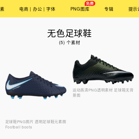
素
电商 | 办公 | 字体
PNG图库
专辑
提示
无色足球鞋
(5) 个素材
运动高清PNG透明素材 足球鞋无背
景图
足球鞋PNG图片 透明足球鞋元素图
Football boots