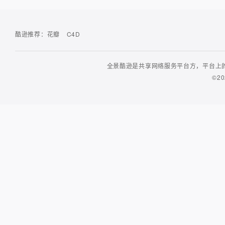
酷逊推荐：
花瓣
C4D
全景酷逊是共享网络服务平台方，平台上的
©20