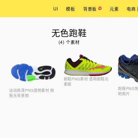
UI
模板
背景板
元素
电商 
无色跑鞋
(4) 个素材
跑鞋PNG素材 透明跑鞋元
素图
跑鞋PNG
运动高清PNG透明素材 跑
明图片
鞋无背景图