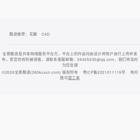
酷逊推荐：
花瓣
C4D
全景酷逊是共享网络服务平台方，平台上的作品均由设计师用户自行上传并发
布，若您的权利被侵害，请联系客服邮箱：56435630@qq.com，我们将及时
为您处理
©2026
全景酷逊(360kuxun.com)
版权所有
粤ICP备2021011119号
有问
题可
提工单