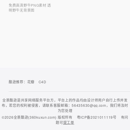
免费高清野牛PNG素材 透
明野牛无背景图
酷逊推荐：
花瓣
C4D
全景酷逊是共享网络服务平台方，平台上的作品均由设计师用户自行上传并发
布，若您的权利被侵害，请联系客服邮箱：56435630@qq.com，我们将及时
为您处理
©2026
全景酷逊(360kuxun.com)
版权所有
粤ICP备2021011119号
有问
题可
提工单