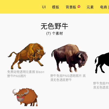
UI
模板
背景板
元素
电商 
无色野牛
(7) 个素材
免费动物透明元素图 Bison
野牛免抠PNG透明图片 高
野牛PNG图片
清无色透底野牛
野牛免抠P
清无色透底