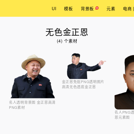
UI
模板
背景板
元素
电商 
无色金正恩
(4) 个素材
金正恩免抠PNG透明图片
高清无色透底金正恩
名人透明背景图 金正恩高清
PNG素材
名人PNG
恩元素图