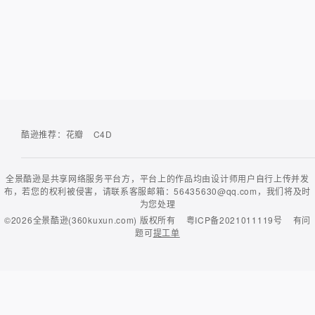
酷逊推荐：
花瓣
C4D
全景酷逊是共享网络服务平台方，平台上的作品均由设计师用户自行上传并发
布，若您的权利被侵害，请联系客服邮箱：56435630@qq.com，我们将及时
为您处理
©2026
全景酷逊(360kuxun.com)
版权所有
粤ICP备2021011119号
有问
题可
提工单