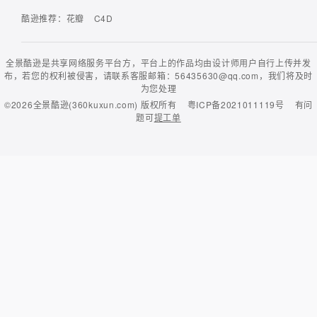
酷逊推荐：
花瓣
C4D
全景酷逊是共享网络服务平台方，平台上的作品均由设计师用户自行上传并发
布，若您的权利被侵害，请联系客服邮箱：56435630@qq.com，我们将及时
为您处理
©2026
全景酷逊(360kuxun.com)
版权所有
粤ICP备2021011119号
有问
题可
提工单