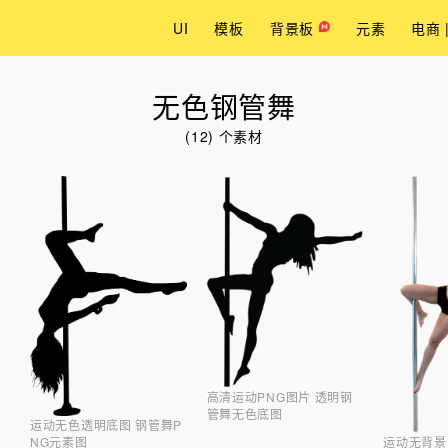
UI
模板
背景板
元素
电商 
无色钢管舞
(12) 个素材
高清运动PNG图片 透明钢
管舞无色底图
运动无色透明底图 钢管舞P
运动无背景
NG元素图