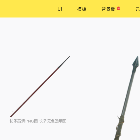
UI
模板
背景板
元
长矛高清PNG图 长矛无色透明图