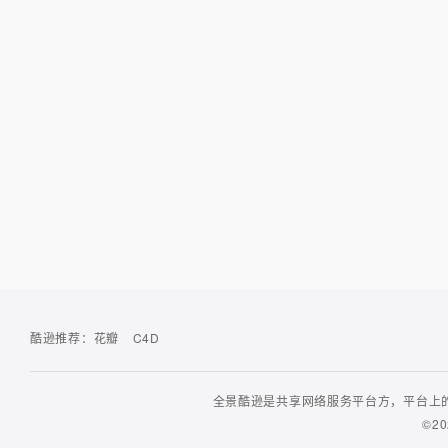
酷逊推荐：
花瓣
C4D
全景酷逊是共享网络服务平台方，平台上的
©20