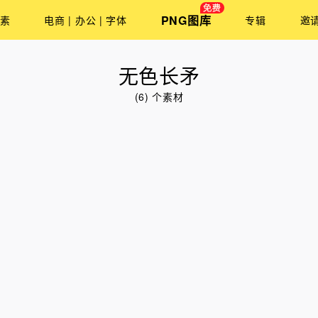
PNG图库
素
电商 | 办公 | 字体
专辑
邀
无色长矛
(6) 个素材