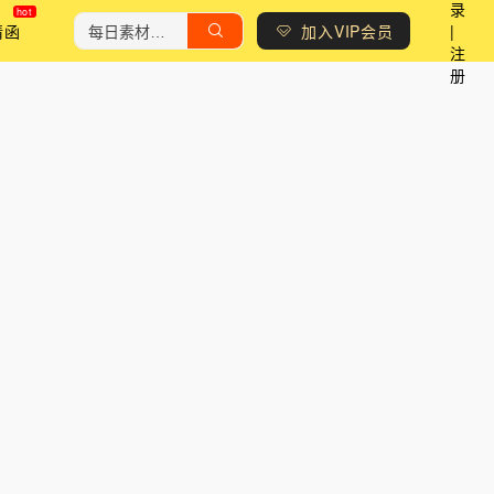
录
请函
加入VIP会员
|
注
册