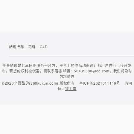
酷逊推荐：
花瓣
C4D
全景酷逊是共享网络服务平台方，平台上的作品均由设计师用户自行上传并发
布，若您的权利被侵害，请联系客服邮箱：56435630@qq.com，我们将及时
为您处理
©2026
全景酷逊(360kuxun.com)
版权所有
粤ICP备2021011119号
有问
题可
提工单