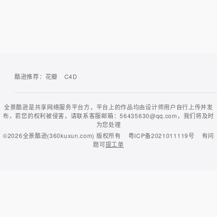
酷逊推荐：
花瓣
C4D
全景酷逊是共享网络服务平台方，平台上的作品均由设计师用户自行上传并发
布，若您的权利被侵害，请联系客服邮箱：56435630@qq.com，我们将及时
为您处理
©2026
全景酷逊(360kuxun.com)
版权所有
粤ICP备2021011119号
有问
题可
提工单