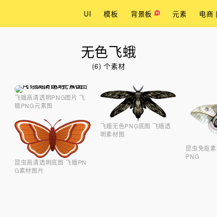
UI
模板
背景板
元素
电商 
无色飞蛾
(6) 个素材
飞蛾高清透明PNG图片 飞
蛾PNG元素图
飞蛾无色PNG底图 飞蛾透
明素材图
昆虫免抠素
PNG
昆虫高清透明底图 飞蛾PN
G素材图片