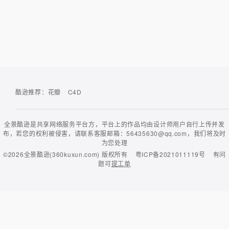
酷逊推荐：
花瓣
C4D
全景酷逊是共享网络服务平台方，平台上的作品均由设计师用户自行上传并发
布，若您的权利被侵害，请联系客服邮箱：56435630@qq.com，我们将及时
为您处理
©2026
全景酷逊(360kuxun.com)
版权所有
粤ICP备2021011119号
有问
题可
提工单