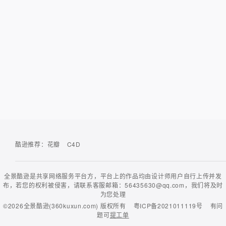
酷逊推荐：
花瓣
C4D
全景酷逊是共享网络服务平台方，平台上的作品均由设计师用户自行上传并发
布，若您的权利被侵害，请联系客服邮箱：56435630@qq.com，我们将及时
为您处理
©2026
全景酷逊(360kuxun.com)
版权所有
粤ICP备2021011119号
有问
题可
提工单