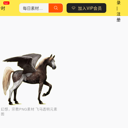
录
计时
加入VIP会员
|
注
册
幻想，宗教PNG素材 飞马透明元素
图