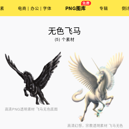
PNG图库
素
电商 | 办公 | 字体
专辑
倒
无色飞马
(5) 个素材
高清PNG透明素材 飞马无色底图
高清幻想，宗教透明素材 飞马无色