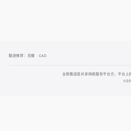
酷逊推荐：
花瓣
C4D
全景酷逊是共享网络服务平台方，平台上的
©20