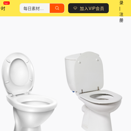
录
计时
加入VIP会员
|
注
册